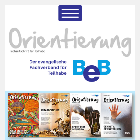
Aktuelle Ausgabe
Themenvorschau
Bestellung
Hinweise für Autor:innen
Mediadaten für Anzeigenkunden
Archiv
Redaktion
Geschichte