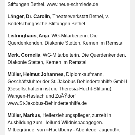
Stiftungen Bethel. www.neue-schmiede.de
L
ä
nger, Dr. Carolin
, Theaterwerkstatt Bethel, v.
Bodelschinghsche Stiftungen Bethel
Listringhaus, Anja
, WG-Mitarbeiterin. Die
Querdenkenden, Diakonie Stetten, Kernen im Remstal
Merk, Cornelia
, WG-Mitarbeiterin. Die Querdenkenden,
Diakonie Stetten, Kernen im Remstal
M
ü
ller, Helmut Johannes
, Diplomkaufmann,
Geschäftsführer der St. Jakobus Behindertenhilfe GmbH
(Gesellschafterin ist die Theresia-Hecht-Stiftung),
Wangen-Haslach und ZuÃŸdorf
www.St-Jakobus-Behindertenhilfe.de
M
ü
ller, Markus
, Heilerziehungspfleger, zurzeit in
Ausbildung zum Heilund Wildnispädagogen.
Mitbegründer von »Hucklberry - Abenteuer Jugend!«,