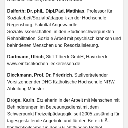
Dalferth; Dr. phil., Dipl.P
ä
d. Matthias
, Professor für
Sozialarbeit/Sozialpädagogik an der Hochschule
Regensburg, Fakultät Angewandte
Sozialwissenschaften, in den Studienschwerpunkten
Rehabilitation, Soziale Arbeit mit psychisch kranken und
behinderten Menschen und Resozialisierung.
Dartmann, Ulrich
, Stift Tilbeck GmbH, Havixbeck,
www.einfachkochen-leckeressen.de
Dieckmann, Prof. Dr. Friedrich
, Stellvertretender
Vorsitzender der DHG Katholische Hochschule NRW,
Abteilung Münster
Dr
ö
ge, Karin
, Erzieherin in der Arbeit mit Menschen mit
Behinderungen im Betreuungsdienst mit dem
Schwerpunkt Freizeitpädagogik, seit 2005 zuständig für
tagesgestaltende Angebote und für den Bereich Ã–
ffentlichkeitsarbeit in den v.B. Stiftungen Bethel,